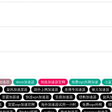
加速器
tiktok加速器
狗急加速器官网
免费vqn外网加速
小蓝
器
旋风加速度器
国外上网加速器
老佛爷加速器
猴王加速器
雷霆加器速
快连vρn加速器
安易加速器
猎豹加速器
旋风
器
雷霆vqn加速官网
海外加速器试用一小时
免费vqn外网
猎
光加速器
BitzNet官网
outline
极光加速器
hammer加速器