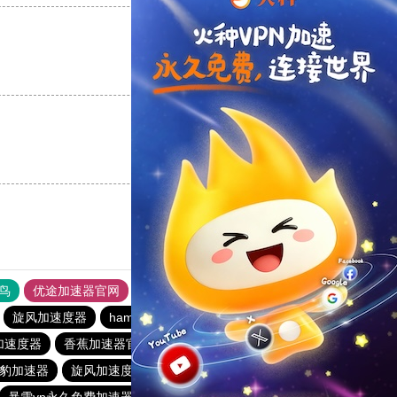
支持
[0]
反对
[0]
支持
[0]
反对
[0]
鸟
优途加速器官网
风驰加速器
旋风加速器
八戒看书
旋风加速度器
hammer加速器
蚂蚁vp加速器官网
加速度器
香蕉加速器官网正版
免费vqn加速
豹加速器
旋风加速度器
黑洞永久加速器
暴雪vp永久免费加速器下载官网
暴雪加速器