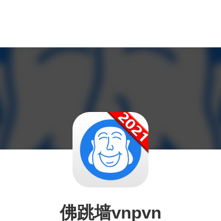
佛跳墙vnpvn