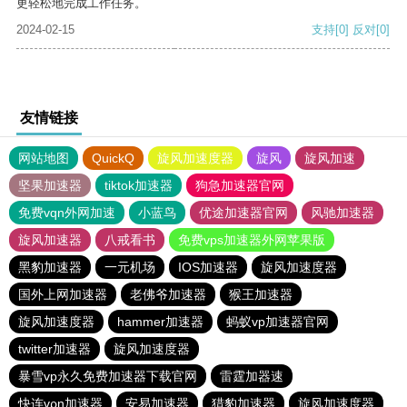
更轻松地完成工作任务。
2024-02-15
支持
[0]
反对
[0]
友情链接
网站地图
QuickQ
旋风加速度器
旋风
旋风加速
坚果加速器
tiktok加速器
狗急加速器官网
免费vqn外网加速
小蓝鸟
优途加速器官网
风驰加速器
旋风加速器
八戒看书
免费vps加速器外网苹果版
黑豹加速器
一元机场
IOS加速器
旋风加速度器
国外上网加速器
老佛爷加速器
猴王加速器
旋风加速度器
hammer加速器
蚂蚁vp加速器官网
twitter加速器
旋风加速度器
暴雪vp永久免费加速器下载官网
雷霆加器速
快连vρn加速器
安易加速器
猎豹加速器
旋风加速度器