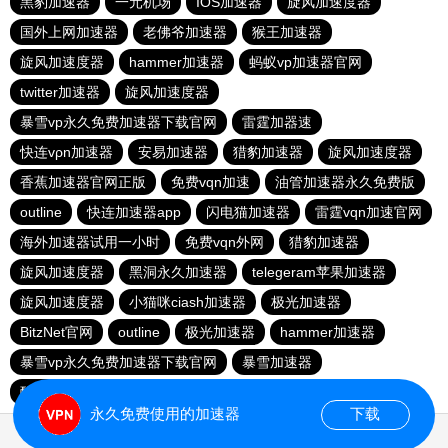
黑豹加速器
一元机场
IOS加速器
旋风加速度器
国外上网加速器
老佛爷加速器
猴王加速器
旋风加速度器
hammer加速器
蚂蚁vp加速器官网
twitter加速器
旋风加速度器
暴雪vp永久免费加速器下载官网
雷霆加器速
快连vρn加速器
安易加速器
猎豹加速器
旋风加速度器
香蕉加速器官网正版
免费vqn加速
油管加速器永久免费版
outline
快连加速器app
闪电猫加速器
雷霆vqn加速官网
海外加速器试用一小时
免费vqn外网
猎豹加速器
旋风加速度器
黑洞永久加速器
telegeram苹果加速器
旋风加速度器
小猫咪ciash加速器
极光加速器
BitzNet官网
outline
极光加速器
hammer加速器
暴雪vp永久免费加速器下载官网
暴雪加速器
酷通加速器官网
飞鸟加速器
永久免费使用的加速器
下载