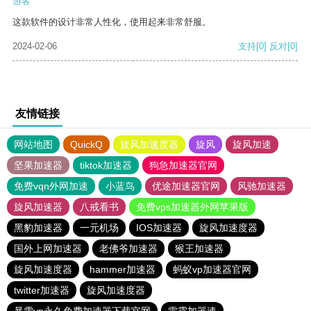
游客
这款软件的设计非常人性化，使用起来非常舒服。
2024-02-06
支持
[0]
反对
[0]
友情链接
网站地图
QuickQ
旋风加速度器
旋风
旋风加速
坚果加速器
tiktok加速器
狗急加速器官网
免费vqn外网加速
小蓝鸟
优途加速器官网
风驰加速器
旋风加速器
八戒看书
免费vps加速器外网苹果版
黑豹加速器
一元机场
IOS加速器
旋风加速度器
国外上网加速器
老佛爷加速器
猴王加速器
旋风加速度器
hammer加速器
蚂蚁vp加速器官网
twitter加速器
旋风加速度器