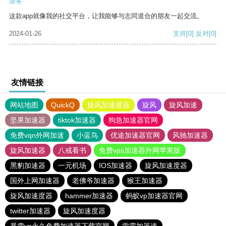
游客
这款app就像我的社交平台，让我能够与志同道合的朋友一起交流。
2024-01-26
支持
[0]
反对
[0]
友情链接
网站地图
QuickQ
旋风加速度器
旋风
旋风加速
坚果加速器
tiktok加速器
狗急加速器官网
免费vqn外网加速
小蓝鸟
优途加速器官网
风驰加速器
旋风加速器
八戒看书
免费vps加速器外网苹果版
黑豹加速器
一元机场
IOS加速器
旋风加速度器
国外上网加速器
老佛爷加速器
猴王加速器
旋风加速度器
hammer加速器
蚂蚁vp加速器官网
twitter加速器
旋风加速度器