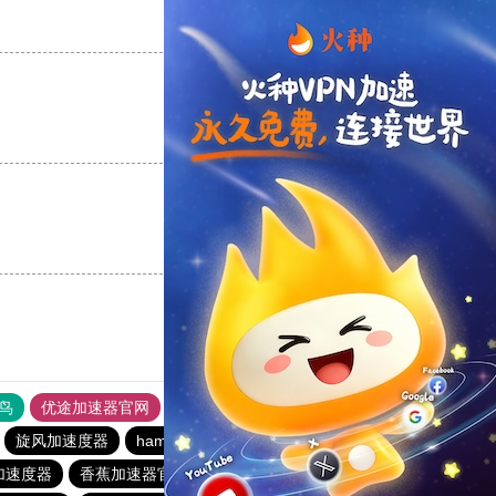
支持
[0]
反对
[0]
支持
[0]
反对
[0]
支持
[0]
反对
[0]
鸟
优途加速器官网
风驰加速器
旋风加速器
八戒看书
旋风加速度器
hammer加速器
蚂蚁vp加速器官网
加速度器
香蕉加速器官网正版
免费vqn加速