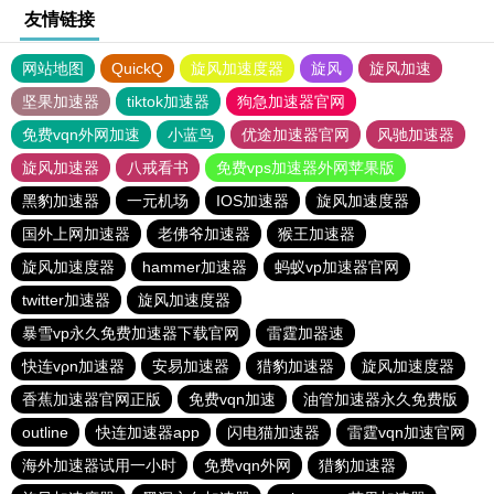
友情链接
网站地图
QuickQ
旋风加速度器
旋风
旋风加速
坚果加速器
tiktok加速器
狗急加速器官网
免费vqn外网加速
小蓝鸟
优途加速器官网
风驰加速器
旋风加速器
八戒看书
免费vps加速器外网苹果版
黑豹加速器
一元机场
IOS加速器
旋风加速度器
国外上网加速器
老佛爷加速器
猴王加速器
旋风加速度器
hammer加速器
蚂蚁vp加速器官网
twitter加速器
旋风加速度器
暴雪vp永久免费加速器下载官网
雷霆加器速
快连vρn加速器
安易加速器
猎豹加速器
旋风加速度器
香蕉加速器官网正版
免费vqn加速
油管加速器永久免费版
outline
快连加速器app
闪电猫加速器
雷霆vqn加速官网
海外加速器试用一小时
免费vqn外网
猎豹加速器