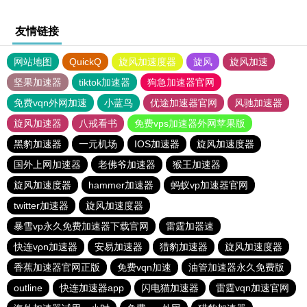
友情链接
网站地图
QuickQ
旋风加速度器
旋风
旋风加速
坚果加速器
tiktok加速器
狗急加速器官网
免费vqn外网加速
小蓝鸟
优途加速器官网
风驰加速器
旋风加速器
八戒看书
免费vps加速器外网苹果版
黑豹加速器
一元机场
IOS加速器
旋风加速度器
国外上网加速器
老佛爷加速器
猴王加速器
旋风加速度器
hammer加速器
蚂蚁vp加速器官网
twitter加速器
旋风加速度器
暴雪vp永久免费加速器下载官网
雷霆加器速
快连vρn加速器
安易加速器
猎豹加速器
旋风加速度器
香蕉加速器官网正版
免费vqn加速
油管加速器永久免费版
outline
快连加速器app
闪电猫加速器
雷霆vqn加速官网