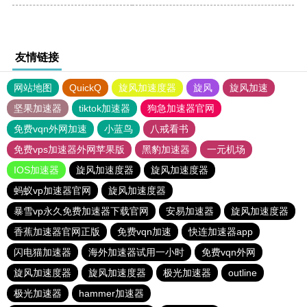
友情链接
网站地图
QuickQ
旋风加速度器
旋风
旋风加速
坚果加速器
tiktok加速器
狗急加速器官网
免费vqn外网加速
小蓝鸟
八戒看书
免费vps加速器外网苹果版
黑豹加速器
一元机场
IOS加速器
旋风加速度器
旋风加速度器
蚂蚁vp加速器官网
旋风加速度器
暴雪vp永久免费加速器下载官网
安易加速器
旋风加速度器
香蕉加速器官网正版
免费vqn加速
快连加速器app
闪电猫加速器
海外加速器试用一小时
免费vqn外网
旋风加速度器
旋风加速度器
极光加速器
outline
极光加速器
hammer加速器