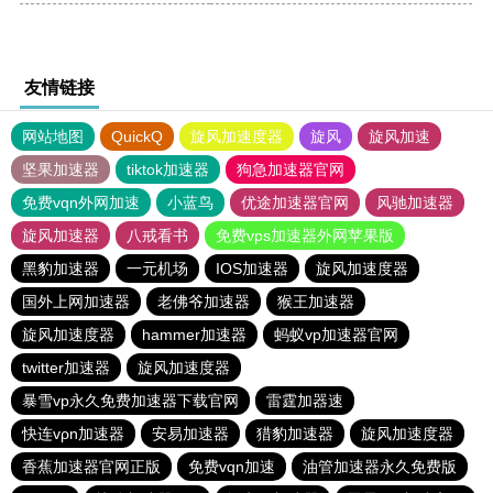
友情链接
网站地图
QuickQ
旋风加速度器
旋风
旋风加速
坚果加速器
tiktok加速器
狗急加速器官网
免费vqn外网加速
小蓝鸟
优途加速器官网
风驰加速器
旋风加速器
八戒看书
免费vps加速器外网苹果版
黑豹加速器
一元机场
IOS加速器
旋风加速度器
国外上网加速器
老佛爷加速器
猴王加速器
旋风加速度器
hammer加速器
蚂蚁vp加速器官网
twitter加速器
旋风加速度器
暴雪vp永久免费加速器下载官网
雷霆加器速
快连vρn加速器
安易加速器
猎豹加速器
旋风加速度器
香蕉加速器官网正版
免费vqn加速
油管加速器永久免费版