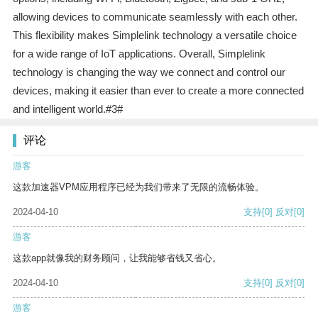
allowing devices to communicate seamlessly with each other.
This flexibility makes Simplelink technology a versatile choice
for a wide range of IoT applications. Overall, Simplelink
technology is changing the way we connect and control our
devices, making it easier than ever to create a more connected
and intelligent world.#3#
评论
游客
这款加速器VPM应用程序已经为我们带来了无限的流畅体验。
2024-04-10
支持
[0]
反对
[0]
游客
这款app就像我的财务顾问，让我能够省钱又省心。
2024-04-10
支持
[0]
反对
[0]
游客