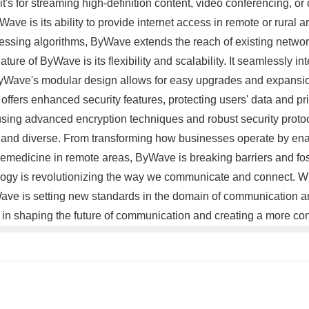
it's for streaming high-definition content, video conferencing, 
 is its ability to provide internet access in remote or rural ar
essing algorithms, ByWave extends the reach of existing network
ure of ByWave is its flexibility and scalability. It seamlessly in
, ByWave's modular design allows for easy upgrades and expansi
offers enhanced security features, protecting users' data and pr
 using advanced encryption techniques and robust security prot
t and diverse. From transforming how businesses operate by ena
lemedicine in remote areas, ByWave is breaking barriers and fo
y is revolutionizing the way we communicate and connect. With i
yWave is setting new standards in the domain of communication an
 in shaping the future of communication and creating a more con