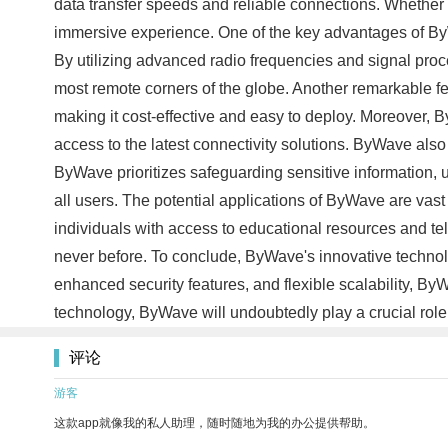
data transfer speeds and reliable connections. Whether 
immersive experience. One of the key advantages of ByWave
By utilizing advanced radio frequencies and signal proc
most remote corners of the globe. Another remarkable feat
making it cost-effective and easy to deploy. Moreover
access to the latest connectivity solutions. ByWave also 
ByWave prioritizes safeguarding sensitive information,
all users. The potential applications of ByWave are vas
individuals with access to educational resources and te
never before. To conclude, ByWave's innovative technolog
enhanced security features, and flexible scalability, B
technology, ByWave will undoubtedly play a crucial role
评论
游客
这款app就像我的私人助理，随时随地为我的办公提供帮助。