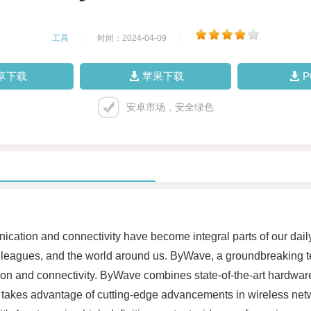
工具
|
时间：2024-04-09
|
卓下载
苹果下载
安卓市场，安全绿色
ication and connectivity have become integral parts of our dail
colleagues, and the world around us. ByWave, a groundbreaking
tion and connectivity. ByWave combines state-of-the-art hardwar
kes advantage of cutting-edge advancements in wireless network