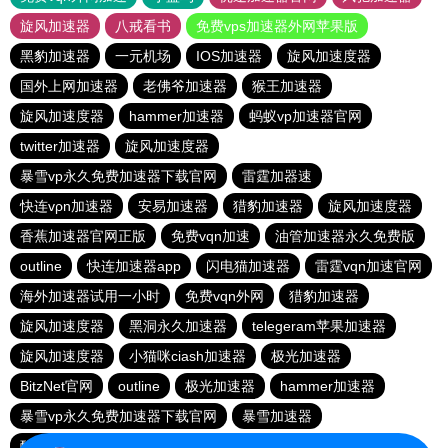
旋风加速器
八戒看书
免费vps加速器外网苹果版
黑豹加速器
一元机场
IOS加速器
旋风加速度器
国外上网加速器
老佛爷加速器
猴王加速器
旋风加速度器
hammer加速器
蚂蚁vp加速器官网
twitter加速器
旋风加速度器
暴雪vp永久免费加速器下载官网
雷霆加器速
快连vρn加速器
安易加速器
猎豹加速器
旋风加速度器
香蕉加速器官网正版
免费vqn加速
油管加速器永久免费版
outline
快连加速器app
闪电猫加速器
雷霆vqn加速官网
海外加速器试用一小时
免费vqn外网
猎豹加速器
旋风加速度器
黑洞永久加速器
telegeram苹果加速器
旋风加速度器
小猫咪ciash加速器
极光加速器
BitzNet官网
outline
极光加速器
hammer加速器
暴雪vp永久免费加速器下载官网
暴雪加速器
酷通加速器官网
飞鸟加速器