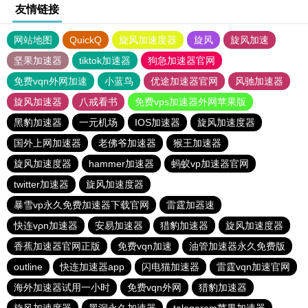
友情链接
网站地图
QuickQ
旋风加速度器
旋风
旋风加速
坚果加速器
tiktok加速器
狗急加速器官网
免费vqn外网加速
小蓝鸟
优途加速器官网
风驰加速器
旋风加速器
八戒看书
免费vps加速器外网苹果版
黑豹加速器
一元机场
IOS加速器
旋风加速度器
国外上网加速器
老佛爷加速器
猴王加速器
旋风加速度器
hammer加速器
蚂蚁vp加速器官网
twitter加速器
旋风加速度器
暴雪vp永久免费加速器下载官网
雷霆加器速
快连vρn加速器
安易加速器
猎豹加速器
旋风加速度器
香蕉加速器官网正版
免费vqn加速
油管加速器永久免费版
outline
快连加速器app
闪电猫加速器
雷霆vqn加速官网
海外加速器试用一小时
免费vqn外网
猎豹加速器