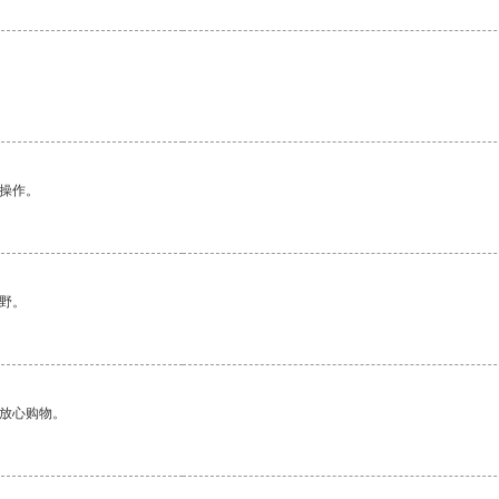
悉操作。
野。
够放心购物。