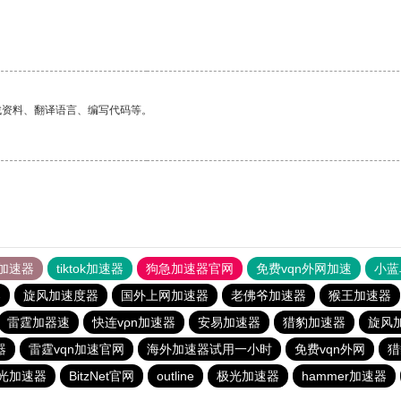
找资料、翻译语言、编写代码等。
加速器
tiktok加速器
狗急加速器官网
免费vqn外网加速
小蓝
器
旋风加速度器
国外上网加速器
老佛爷加速器
猴王加速器
雷霆加器速
快连vρn加速器
安易加速器
猎豹加速器
旋风
器
雷霆vqn加速官网
海外加速器试用一小时
免费vqn外网
猎
光加速器
BitzNet官网
outline
极光加速器
hammer加速器