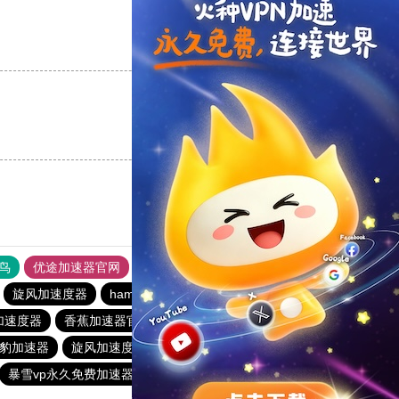
支持
[0]
反对
[0]
支持
[0]
反对
[0]
鸟
优途加速器官网
风驰加速器
旋风加速器
八戒看书
旋风加速度器
hammer加速器
蚂蚁vp加速器官网
加速度器
香蕉加速器官网正版
免费vqn加速
豹加速器
旋风加速度器
黑洞永久加速器
暴雪vp永久免费加速器下载官网
暴雪加速器