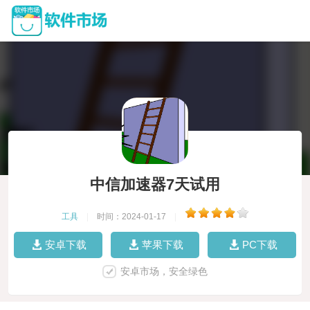
中信加速器7天试用
工具
|
时间：2024-01-17
|
安卓下载
苹果下载
PC下载
安卓市场，安全绿色