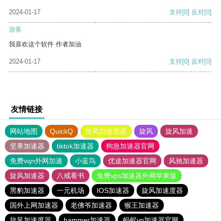
2024-01-17
支持
[0]
反对
[0]
游客
我喜欢这个软件 作者加油
2024-01-17
支持
[0]
反对
[0]
友情链接
网站地图
QuickQ
旋风加速度器
旋风
旋风加速
坚果加速器
tiktok加速器
狗急加速器官网
免费vqn外网加速
小蓝鸟
优途加速器官网
风驰加速器
旋风加速器
八戒看书
免费vps加速器外网苹果版
黑豹加速器
一元机场
IOS加速器
旋风加速度器
国外上网加速器
老佛爷加速器
猴王加速器
旋风加速度器
hammer加速器
蚂蚁vp加速器官网