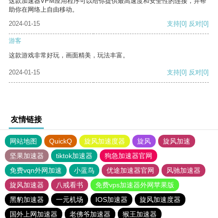
这款加速器VPM应用程序可以给你提供最高速度和安全性的连接，并帮
助你在网络上自由移动。
2024-01-15
支持
[0]
反对
[0]
游客
这款游戏非常好玩，画面精美，玩法丰富。
2024-01-15
支持
[0]
反对
[0]
友情链接
网站地图
QuickQ
旋风加速度器
旋风
旋风加速
坚果加速器
tiktok加速器
狗急加速器官网
免费vqn外网加速
小蓝鸟
优途加速器官网
风驰加速器
旋风加速器
八戒看书
免费vps加速器外网苹果版
黑豹加速器
一元机场
IOS加速器
旋风加速度器
国外上网加速器
老佛爷加速器
猴王加速器